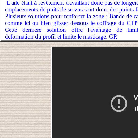
L'aile étant à revêtement travaillant donc pas de longer
emplacements de puits de servos sont donc des points fa
Plusieurs solutions pour renforcer la zone : Bande de c
comme ici ou bien glisser dessous le coffrage du CTP
Cette dernière solution offre l'avantage de limi
déformation du profil et limite le masticage. GR