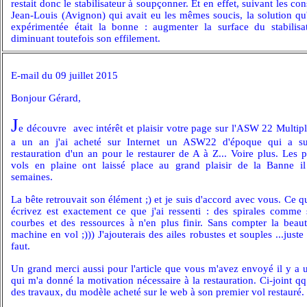
restait donc le stabilisateur à soupçonner. Et en effet, suivant les con
Jean-Louis (Avignon) qui avait eu les mêmes soucis, la solution qu'
expérimentée était la bonne : augmenter la surface du stabilisa
diminuant toutefois son
effilement.
E-mail du 09 juillet 2015
Bonjour Gérard,
J
e découvre avec intérêt et plaisir votre page sur l'ASW 22 Multipl
a un an j'ai acheté sur Internet un ASW22 d'époque qui a s
restauration d'un an pour le restaurer de A à Z... Voire plus. Les 
vols en plaine ont laissé place au grand plaisir de la Banne i
semaines.
La bête retrouvait son élément ;) et je suis d'accord avec vous. Ce 
écrivez est exactement ce que j'ai ressenti : des spirales comme 
courbes et des ressources à n'en plus finir. Sans compter la beaut
machine en vol ;))) J'ajouterais des ailes robustes et souples ...juste 
faut.
Un grand merci aussi pour l'article que vous m'avez envoyé il y a 
qui m'a donné la motivation nécessaire à la restauration. Ci-joint q
des travaux, du modèle acheté sur le web à son premier vol restauré