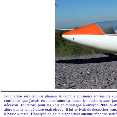
Pour votre serviteur ce planeur le combla plusieurs années de suit
confiance que j'avais en lui, m'autorisa toutes les audaces sans j
décevoir. Toutefois, pour les vols en montagne à environ 2000 m d'
alors que la température était élevée, il lui arrivait de décrocher bru
à basse vitesse. L'analyse de l'aile n'apportant aucune réponse satisf