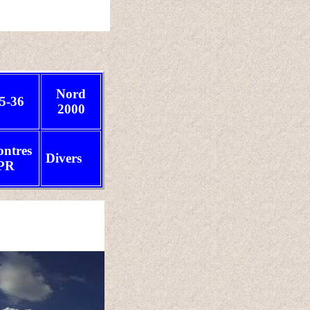
Nord
5-36
2000
ontres
Divers
PR