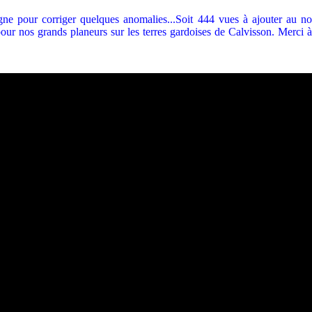
ne pour corriger quelques anomalies...Soit 444 vues à ajouter au 
pour nos grands planeurs sur les terres gardoises de Calvisson. Merci à