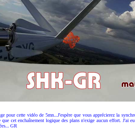
ge pour cette vidéo de 5mn...J'espère que vous apprécierez la synchro
e que cet enchaînement logique des plans n'exige aucun effort. J'ai e
sées... GR