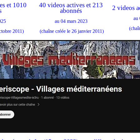
es et 1010
40 videos actives et 213
2 videos a
s
abonnés
au 
025
au 04 mars 2023
(chaî
ctobre 2011)
(chaîne créée le 26 janvier 2011)