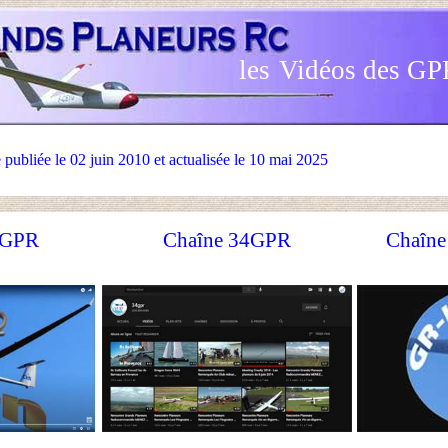
les
Vidéos des GP
 publiée le 02 juin 2010 et actualisée le 10 mai 2025
 GPR
Chaîne 34GPR
Chaîne 