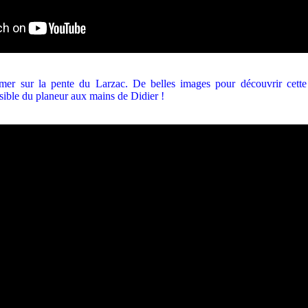
er sur la pente du Larzac. De belles images pour découvrir cette
isible du planeur aux mains de Didier !