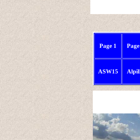
Page 1
Page
ASW15
Alpil