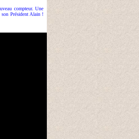
nouveau compteur. Une
 son Président Alain !