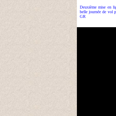
Deuxième mise en lig
belle journée de vol 
GR