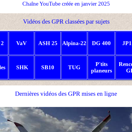
Chaîne YouTube créée en janvier 2025
Vidéos des GPR classées par sujets
 2
VaV
ASH 25
Alpina-22
DG 400
JP1
P'tits
Renc
les
SHK
SB10
TUG
planeurs
G
Dernières vidéos des GPR mises en ligne